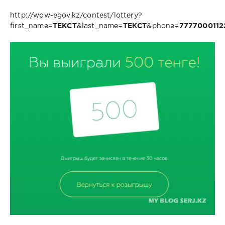
http://wow-egov.kz/contest/lottery?
first_name=
ТЕКСТ
&last_name=
ТЕКСТ
&phone=
7777000112