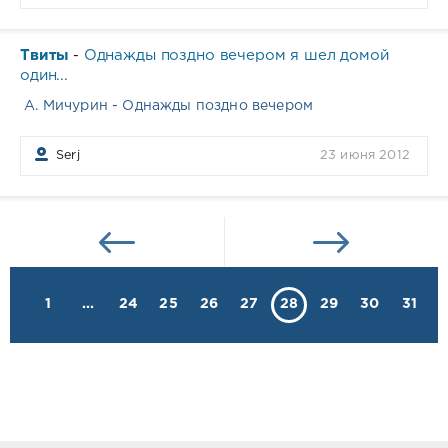
Твиты
Однажды поздно вечером я шел домой
-
один...
А. Мичурин - Однажды поздно вечером
Serj
23 июня 2012
1
...
24
25
26
27
28
29
30
31