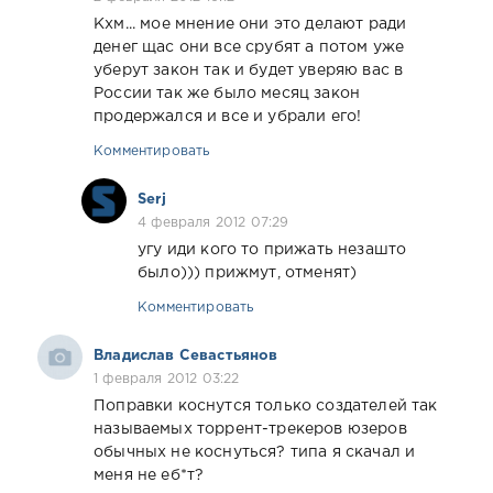
Кхм... мое мнение они это делают ради
денег щас они все срубят а потом уже
уберут закон так и будет уверяю вас в
России так же было месяц закон
продержался и все и убрали его!
Комментировать
Serj
4 февраля 2012 07:29
угу иди кого то прижать незашто
было))) прижмут, отменят)
Комментировать
Владислав Севастьянов
1 февраля 2012 03:22
Поправки коснутся только создателей так
называемых торрент-трекеров юзеров
обычных не коснуться? типа я скачал и
меня не еб*т?