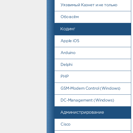
Уязвимый Казнет и не только
Обо всём
Кодинг
Apple iOS
Arduino
Delphi
PHP
GSM-Modem Control (Windows)
DC-Management (Windows)
Администрирование
Cisco