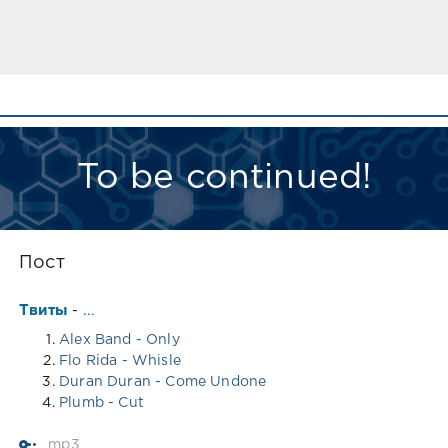
To be continued!
Пост
Твиты
...
-
Alex Band - Only
Flo Rida - Whisle
Duran Duran - Come Undone
Plumb - Cut
mp3