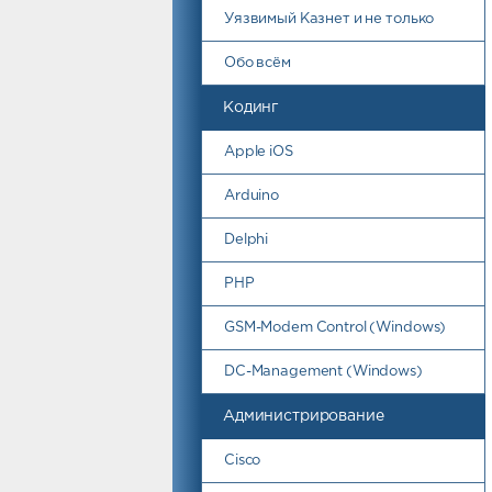
Уязвимый Казнет и не только
Обо всём
Кодинг
Apple iOS
Arduino
Delphi
PHP
GSM-Modem Control (Windows)
DC-Management (Windows)
Администрирование
Cisco