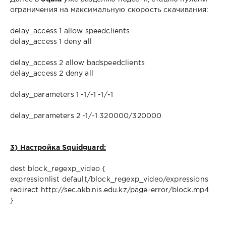
ограничения на максимальную скорость скачивания:
delay_access 1 allow speedclients
delay_access 1 deny all
delay_access 2 allow badspeedclients
delay_access 2 deny all
delay_parameters 1 -1/-1 -1/-1
delay_parameters 2 -1/-1 320000/320000
3) Настройка Squidguard:
dest block_regexp_video {
expressionlist default/block_regexp_video/expressions
redirect http://sec.akb.nis.edu.kz/page-error/block.mp4
}