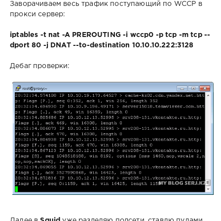
Заворачиваем весь трафик поступающий по WCCP в
прокси сервер:
iptables -t nat -A PREROUTING -i wccp0 -p tcp -m tcp --
dport 80 -j DNAT --to-destination 10.10.10.222:3128
Дебаг проверки:
Далее в
Squid
уже разделяю подсети, ставлю пулами