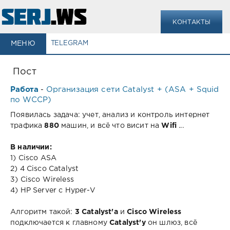
КОНТАКТЫ
МЕНЮ
TELEGRAM
Пост
Работа
Организация сети Catalyst + (ASA + Squid
-
по WCCP)
Появилась задача: учет, анализ и контроль интернет
трафика
880
машин, и всё что висит на
Wifi
...
В наличии:
1) Cisco ASA
2) 4 Cisco Catalyst
3) Cisco Wireless
4) HP Server с Hyper-V
Алгоритм такой:
3 Catalyst'а
и
Cisco Wireless
подключается к главному
Catalyst'у
он шлюз, всё