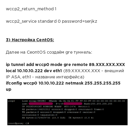
wccp2_return_method 1
wccp2_service standard 0 password=serjkz
3) Настройка CentOS:
Далее на CeontOS создаём gre туннель:
ip tunnel add wccp0 mode gre remote 89.XXX.XXX.XXX
local 10.10.10.222 dev eth1
(89.XXX.XXX.XXX - внешний
IP ASA, eth1 - название интерфейса)
ifconfig wccp0 10.10.10.222 netmask 255.255.255.255
up