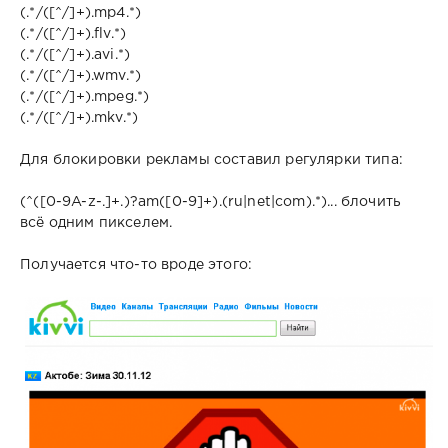
(.*/([^/]+).mp4.*)
(.*/([^/]+).flv.*)
(.*/([^/]+).avi.*)
(.*/([^/]+).wmv.*)
(.*/([^/]+).mpeg.*)
(.*/([^/]+).mkv.*)
Для блокировки рекламы составил регулярки типа:
(^([0-9A-z-.]+.)?am([0-9]+).(ru|net|com).*)... блочить
всё одним пикселем.
Получается что-то вроде этого: