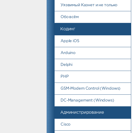
Уязвимый Казнет и не только
Обо всём
Кодинг
Apple iOS
Arduino
Delphi
PHP
GSM-Modem Control (Windows)
DC-Management (Windows)
Администрирование
Cisco