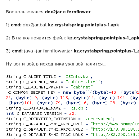
Воспользовался
dex2jar
и
fernflower
.
1)
cmd:
dex2jar.bat
kz.crystalspring.pointplus-1.apk
2) В папке появится файл:
kz.crystalspring.pointplus-1_apk
3)
cmd:
java -jar fernflower.jar
kz.crystalspring.pointplus-1
Ну вот и всё, в исходнике уже всё палится...