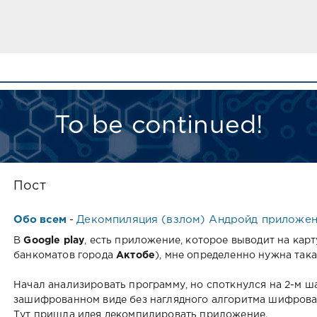
To be continued!
Пост
Обо всем
Декомпиляция (взлом) Андройд приложен
-
В
Google play
, есть приложение, которое выводит на кар
банкоматов города
Актобе
), мне определенно нужна така
Начал анализировать программу, но споткнулся на 2-м ша
зашифрованном виде без наглядного алгоритма шифрован
Тут пришла идея декомпилировать приложение.