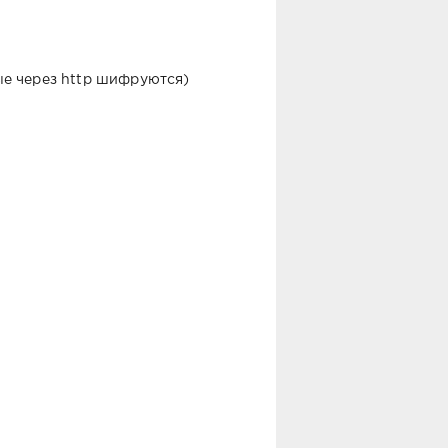
ые через http шифруются)
?