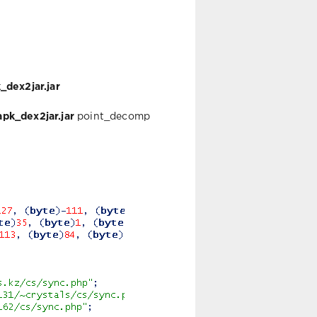
_dex2jar.jar
_apk_dex2jar.jar
point_decomp