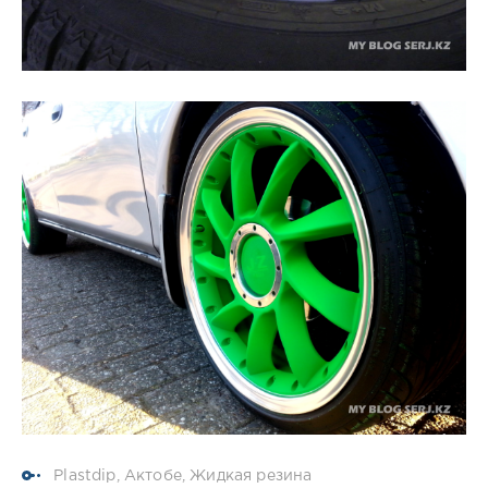
Plastdip
,
Актобе
,
Жидкая резина