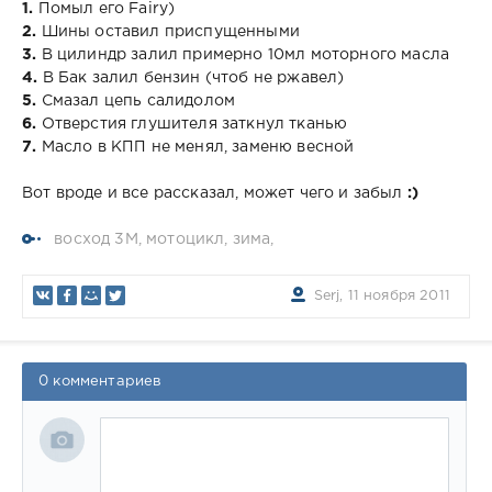
1.
Помыл его Fairy)
2.
Шины оставил приспущенными
3.
В цилиндр залил примерно 10мл моторного масла
4.
В Бак залил бензин (чтоб не ржавел)
5.
Cмазал цепь салидолом
6.
Отверстия глушителя заткнул тканью
7.
Масло в КПП не менял, заменю весной
Вот вроде и все рассказал, может чего и забыл
:)
восход 3М
,
мотоцикл
,
зима
,
Serj, 11 ноября 2011
0 комментариев