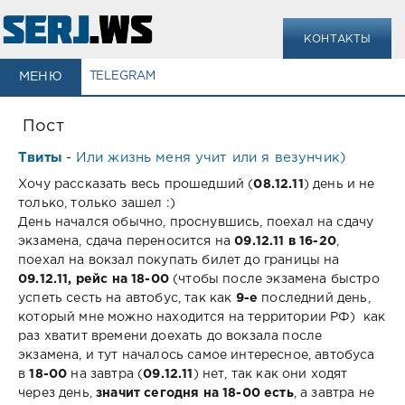
КОНТАКТЫ
МЕНЮ
TELEGRAM
Пост
Твиты
Или жизнь меня учит или я везунчик)
-
Хочу рассказать весь прошедший (
08.12.11
) день и не
только, только зашел :)
День начался обычно, проснувшись, поехал на сдачу
экзамена, сдача переносится на
09.12.11 в 16-20
,
поехал на вокзал покупать билет до границы на
09.12.11, рейс
на
18-00
(чтобы после экзамена быстро
успеть сесть на автобус, так как
9-е
последний день,
который мне можно находится на территории РФ) как
раз хватит времени доехать до вокзала после
экзамена, и тут началось самое интересное, автобуса
в
18-00
на завтра (
09.12.11
) нет, так как они ходят
через день,
значит сегодня на 18-00 есть
, а завтра не