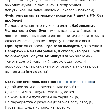
Через 5 минут, подъезжает машина c РФ номерами,
выходит мужчина лет 60-ти, я попросился
попутчиком, не задумываясь он сказал - поехали)
Фуф, теперь опять можно находится 7 дней в РФ
без
проблем)
По дороге узнал, что мужчина едет в
Набережные
Челны
через
Оренбург
, ну как всегда это бывает в
дороге, делились своими историями, луна кстате, была
классная освещала всю дорогу. После въезда в
Оренбург
он спросил:
где тебя высадить?
, а то ещё в
Набережные Челны
уедешь, я сказал, что где нибудь
по объездной,
спустя 40 минут
я вижу знакомый
Тойота центр (гулял тут) говорю еще через 4
перекрёстка, так как знал этот район, как оказалось
вышел я за
1км
до дома)
Сразу вспомнилась песенка
Многоточие - Школа
:
Делай добро, и оно обязательно вернётся,
Даже если что-нибудь тебе не удаётся,
На жизненном пути своём не теряй лица,
На перекрёстке с разумом доверься зову сердца,
Пусть твоя душа испепелит тревогу,