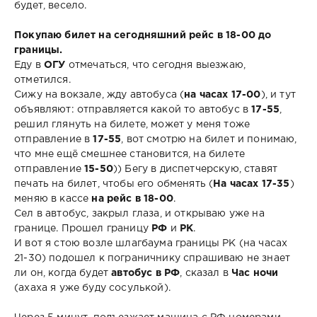
будет, весело.
Покупаю билет на сегодняшний рейс в 18-00 до
границы.
Еду в
ОГУ
отмечаться, что сегодня выезжаю,
отметился.
Сижу на вокзале, жду автобуса (
на часах 17-00
), и тут
объявляют: отправляется какой то автобус в
17-55
,
решил глянуть на билете, может у меня тоже
отправление в
17-55
, вот смотрю на билет и понимаю,
что мне ещё смешнее становится, на билете
отправление
15-50
)) Бегу в диспетчерскую, ставят
печать на билет, чтобы его обменять (
На часах 17-35
)
меняю в кассе
на рейс в 18-00
.
Сел в автобус, закрыл глаза, и открываю уже на
границе. Прошел границу
РФ
и
РК
.
И вот я стою возле шлагбаума границы РК (на часах
21-30) подошел к пограничнику спрашиваю не знает
ли он, когда будет
автобус в РФ
, сказал в
Час ночи
(ахаха я уже буду сосулькой).