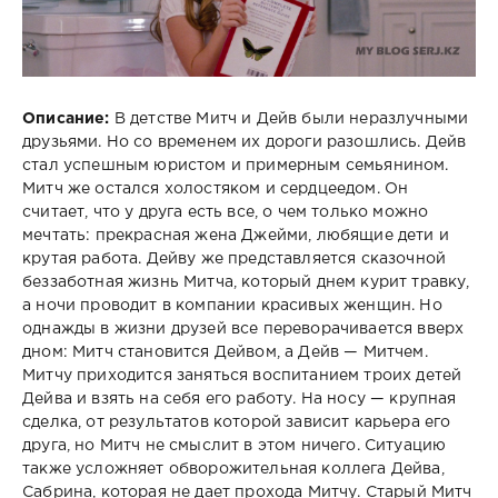
Описание:
В детстве Митч и Дейв были неразлучными
друзьями. Но со временем их дороги разошлись. Дейв
стал успешным юристом и примерным семьянином.
Митч же остался холостяком и сердцеедом. Он
считает, что у друга есть все, о чем только можно
мечтать: прекрасная жена Джейми, любящие дети и
крутая работа. Дейву же представляется сказочной
беззаботная жизнь Митча, который днем курит травку,
а ночи проводит в компании красивых женщин. Но
однажды в жизни друзей все переворачивается вверх
дном: Митч становится Дейвом, а Дейв — Митчем.
Митчу приходится заняться воспитанием троих детей
Дейва и взять на себя его работу. На носу — крупная
сделка, от результатов которой зависит карьера его
друга, но Митч не смыслит в этом ничего. Ситуацию
также усложняет обворожительная коллега Дейва,
Сабрина, которая не дает прохода Митчу. Старый Митч