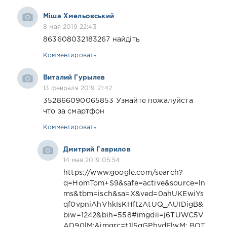
Міша Хмельовський
8 мая 2019 22:43
863608032183267 найдіть
Комментировать
Виталий Гурылев
13 февраля 2019 21:42
352866090065853 Узнайте пожалуйста
что за смартфон
Комментировать
Дмитрий Гаврилов
14 мая 2019 05:54
https://www.google.com/search?
q=HomTom+S9&safe=active&source=ln
ms&tbm=isch&sa=X&ved=0ahUKEwiYs
qf0vpniAhVhkIsKHftzAtUQ_AUIDigB&
biw=1242&bih=558#imgdii=j6TUWC5V
AD90lM:&imgrc=t1l5qGPhydFlwM: ВОТ