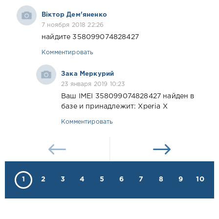
Віктор Дем'яненко
7 ноября 2018 22:26
найдите 358099074828427
Комментировать
Зака Меркурий
23 января 2019 10:23
Ваш IMEI 358099074828427 найден в
базе и принадлежит: Xperia X
Комментировать
1
2
3
4
5
6
7
8
9
10
.