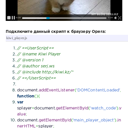
Подключите данный скрипт к браузеру Opera:
kiwi_player.js
// ==UserScript==
// @name Kiwi Player
// @version 1
// @author serj.ws
// @include http://kiwi.kz/*
// ==/UserScript==
document.
addEventListener
(
'DOMContentLoaded'
,
function
(
)
{
var
splayer
=
document.
getElementById
(
'watch_code'
)
.
v
alue
;
document.
getElementById
(
'main_player_object'
)
.
in
nerHTML
=
splayer
;