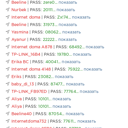
Beeline
| PASS:
zere0...
показать
Nurbek
| PASS:
20111...
показать
Internet doma
| PASS:
Zx!74...
показать
Beeline
| PASS:
31973...
показать
Yasmina
| PASS:
08062...
показать
Ayanur
| PASS:
22222...
показать
Internet doma A878
| PASS:
68492...
показать
TP-LINK_16B4
| PASS:
19780...
показать
Erika BC
| PASS:
40041...
показать
Internet doma 4148
| PASS:
75922...
показать
Eriks
| PASS:
23082...
показать
baby_di_13
| PASS:
87477...
показать
TP-LINK_FB97ED
| PASS:
77764...
показать
Aliya
| PASS:
10101...
показать
Aliya
| PASS:
10101...
показать
Beeline40
| PASS:
87054...
показать
Internetdoma732
| PASS:
77611...
показать