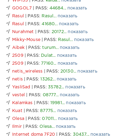
WiFi55
| PASS:
kalda...
показать
GOGOL7
| PASS:
44684...
показать
Rasul
| PASS:
Rasul...
показать
Rasul
| PASS:
41680...
показать
Nurahmet
| PASS:
20172...
показать
Mikky-Mouse
| PASS:
Rasul...
показать
Aibek
| PASS:
turum...
показать
2509
| PASS:
Dulat...
показать
2509
| PASS:
77160...
показать
netis_wireless
| PASS:
20130...
показать
netis
| PASS:
13262...
показать
YasliSad
| PASS:
35782...
показать
vestel
| PASS:
08777...
показать
Kalamkas
| PASS:
19981...
показать
Kuat
| PASS:
87775...
показать
Olesa
| PASS:
07011...
показать
Ilmir
| PASS:
Olesa...
показать
Internet doma 7F20
| PASS:
30437...
показать