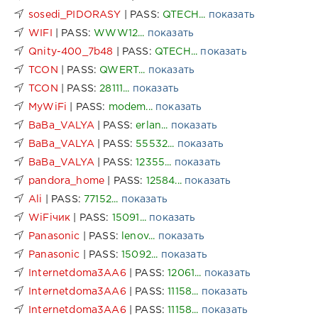
sosedi_PIDORASY
| PASS:
QTECH...
показать
WIFI
| PASS:
WWW12...
показать
Qnity-400_7b48
| PASS:
QTECH...
показать
TCON
| PASS:
QWERT...
показать
TCON
| PASS:
28111...
показать
MyWiFi
| PASS:
modem...
показать
BaBa_VALYA
| PASS:
erlan...
показать
BaBa_VALYA
| PASS:
55532...
показать
BaBa_VALYA
| PASS:
12355...
показать
pandora_home
| PASS:
12584...
показать
Ali
| PASS:
77152...
показать
WiFiчик
| PASS:
15091...
показать
Panasonic
| PASS:
lenov...
показать
Panasonic
| PASS:
15092...
показать
Internetdoma3AA6
| PASS:
12061...
показать
Internetdoma3AA6
| PASS:
11158...
показать
Internetdoma3AA6
| PASS:
11158...
показать