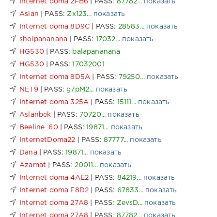
Internet doma 2FB6
| PASS:
87782...
показать
Aslan
| PASS:
Zx123...
показать
Internet doma 8D9C
| PASS:
28583...
показать
sholpananana
| PASS:
17032...
показать
HG530
| PASS:
balapananana
HG530
| PASS:
17032001
Internet doma 8D5A
| PASS:
79250...
показать
NET9
| PASS:
g7pM2...
показать
Internet doma 325A
| PASS:
15111...
показать
Aslanbek
| PASS:
70720...
показать
Beeline_60
| PASS:
19871...
показать
InternetDoma22
| PASS:
87777...
показать
Dana
| PASS:
19871...
показать
Azamat
| PASS:
20011...
показать
Internet doma 4AE2
| PASS:
84219...
показать
Internet doma F8D2
| PASS:
67833...
показать
Internet doma 27A8
| PASS:
ZevsD...
показать
Internet doma 27A8
| PASS:
87782...
показать