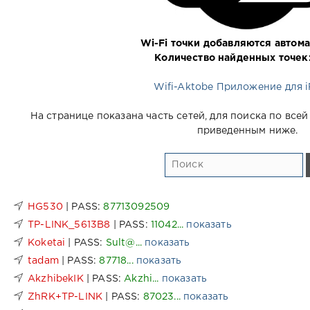
Wi-Fi точки добавляются автома
Количество найденных точек
Wifi-Aktobe Приложение для i
На странице показана часть сетей, для поиска по все
приведенным ниже.
HG530
| PASS:
87713092509
TP-LINK_5613B8
| PASS:
11042...
показать
Koketai
| PASS:
Sult@...
показать
tadam
| PASS:
87718...
показать
AkzhibekIK
| PASS:
Akzhi...
показать
ZhRK+TP-LINK
| PASS:
87023...
показать