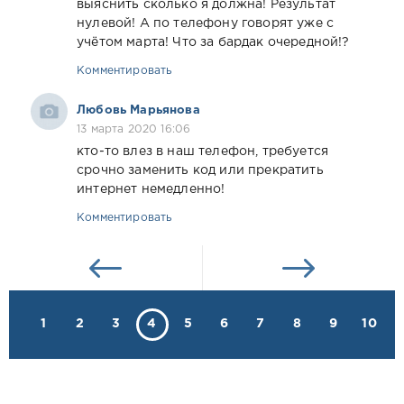
выяснить сколько я должна! Результат
нулевой! А по телефону говорят уже с
учётом марта! Что за бардак очередной!?
Комментировать
Любовь Марьянова
13 марта 2020 16:06
кто-то влез в наш телефон, требуется
срочно заменить код или прекратить
интернет немедленно!
Комментировать
1
2
3
4
5
6
7
8
9
10
.