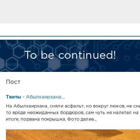
To be continued!
Пост
Твиты
Абылхаирхана...
-
На Абылхаирхана, сняли асфальт, но вокруг люков, не сн
то вроде неожиданных бордюров, сам чуть не налетел на т
итоге, порвана покрышка. Фото далее...