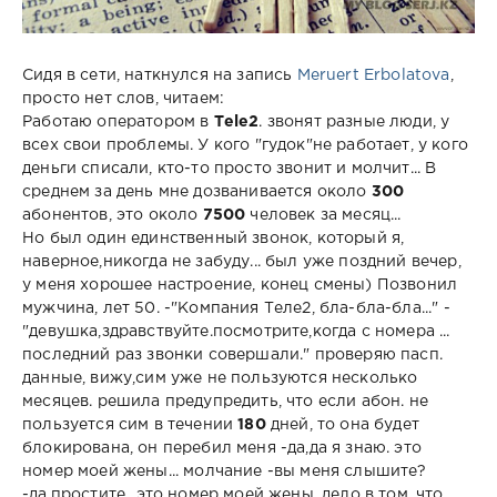
Сидя в сети, наткнулся на запись
Meruert Erbolatova
,
просто нет слов, читаем:
Работаю оператором в
Теle2
. звонят разные люди, у
всех свои проблемы. У кого "гудок"не работает, у кого
деньги списали, кто-то просто звонит и молчит... В
среднем за день мне дозванивается около
300
абонентов, это около
7500
человек за месяц...
Но был один единственный звонок, который я,
наверное,никогда не забуду... был уже поздний вечер,
у меня хорошее настроение, конец смены) Позвонил
мужчина, лет 50. -"Компания Теле2, бла-бла-бла..." -
"девушка,здравствуйте.посмотрите,когда с номера ...
последний раз звонки совершали." проверяю пасп.
данные, вижу,сим уже не пользуются несколько
месяцев. решила предупредить, что если абон. не
пользуется сим в течении
180
дней, то она будет
блокирована, он перебил меня -да,да я знаю. это
номер моей жены... молчание -вы меня слышите?
-да,простите...это номер моей жены. дело в том, что