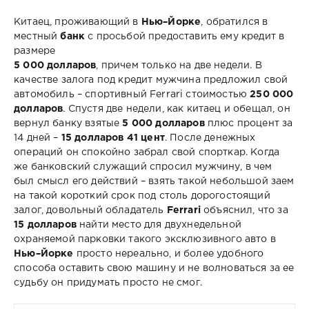
Китаец, проживающий в
Нью–Йорке
, обратился в
местный
банк
с просьбой предоставить ему кредит в
размере
5 000 долларов
, причем только на две недели. В
качестве залога под кредит мужчина предложил свой
автомобиль – спортивный Ferrari стоимостью
250 000
долларов
. Спустя две недели, как китаец и обещал, он
вернул банку взятые
5 000 долларов
плюс процент за
14 дней –
15 долларов 41 цент
. После денежных
операций он спокойно забрал свой спорткар. Когда
же банковский служащий спросил мужчину, в чем
был смысл его действий – взять такой небольшой заем
на такой короткий срок под столь дорогостоящий
залог, довольный обладатель
Ferrari
объяснил, что за
15 долларов
найти место для двухнедельной
охраняемой парковки такого эксклюзивного авто в
Нью–Йорке
просто нереально, и более удобного
способа оставить свою машину и не волноваться за ее
судьбу он придумать просто не смог.