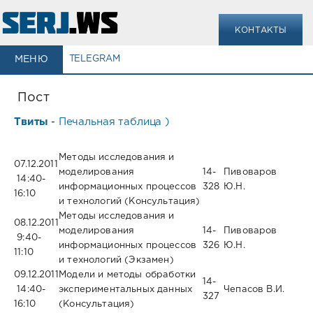
КОНТАКТЫ
МЕНЮ
TELEGRAM
Пост
Твиты
Печальная таблица )
-
Дата
Дисциплина
Ауд.
Препода
ватель
Методы исследования и
07.12.2011
моделирования
14-
Пивоваров
14:40-
информационных процессов
328
Ю.Н.
16:10
и технологий (Консультация)
Методы исследования и
08.12.2011
моделирования
14-
Пивоваров
9:40-
информационных процессов
326
Ю.Н.
11:10
и технологий (Экзамен)
09.12.2011
Модели и методы обработки
14-
14:40-
экспериментальных данных
Чепасов В.И.
327
16:10
(Консультация)