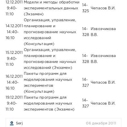
12.12.2011
Модели и методы обработки
14-
9:40-
экспериментальных данных
Чепасов В.И.
325
11:10
(Экзамен)
Организация, управление,
14.12.2011
планирование и
14-
Извозчикова
14:40-
прогнозирование научных
328
В.В.
16:10
исследований
(Консультация)
Организация, управление,
15.12.2011
планирование и
14-
Извозчикова
9:40-
прогнозирование научных
328
В.В.
11:10
исследований (Экзамен)
Пакеты программ для
16.12.2011
моделирования научных
14-
14:40-
Чепасов В.И.
экспериментов
327
16:10
(Консультация)
19.12.2011
Пакеты программ для
14-
9:40-
моделирования научных
Чепасов В.И.
327
11:10
экспериментов (Экзамен)
Serj
06 декабря 2011