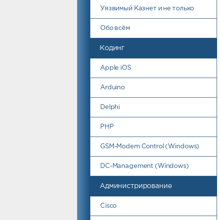
Уязвимый Казнет и не только
Обо всём
Кодинг
Apple iOS
Arduino
Delphi
PHP
GSM-Modem Control (Windows)
DC-Management (Windows)
Администрирование
Cisco