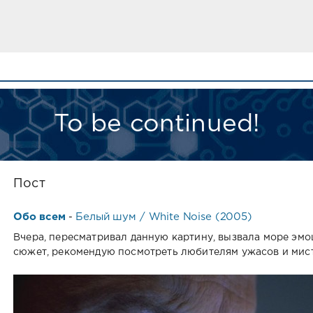
To be continued!
Пост
Обо всем
Белый шум / White Noise (2005)
-
Вчера, пересматривал данную картину, вызвала море эм
сюжет, рекомендую посмотреть любителям ужасов и мис