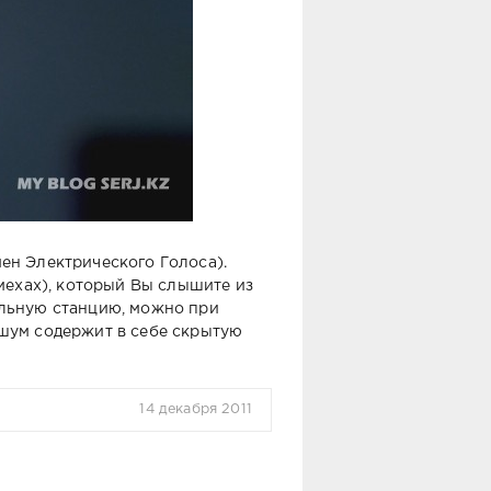
н Электрического Голоса).
омехах), который Вы слышите из
ельную станцию, можно при
шум содержит в себе скрытую
14 декабря 2011