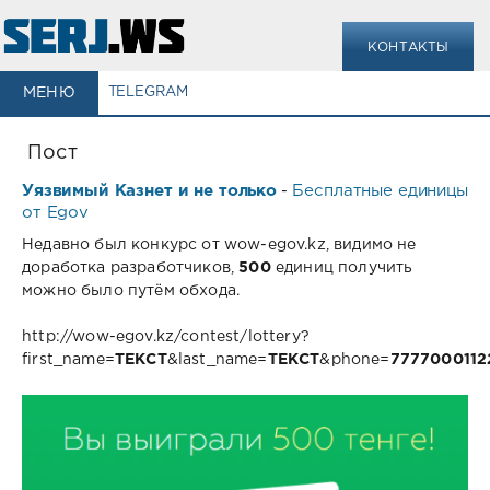
КОНТАКТЫ
МЕНЮ
TELEGRAM
Пост
Уязвимый Казнет и не только
Бесплатные единицы
-
от Egov
Недавно был конкурс от wow-egov.kz, видимо не
доработка разработчиков,
500
единиц получить
можно было путём обхода.
http://wow-egov.kz/contest/lottery?
first_name=
ТЕКСТ
&last_name=
ТЕКСТ
&phone=
7777000112