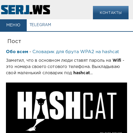
КОНТАКТЫ
МЕНЮ
TELEGRAM
Пост
Обо всем
Словарик для брута WPA2 на hashcat
-
Заметил, что в основном люди ставят пароль на
Wifi
-
это номера своего сотового телефона. Выкладываю
свой маленький словарик под
hashcat
...