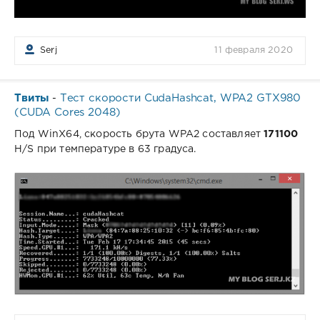
Serj
11 февраля 2020
Твиты
Тест скорости CudaHashcat, WPA2 GTX980
-
(CUDA Cores 2048)
Под WinX64, cкорость брута WPA2 составляет
171100
H/S при температуре в 63 градуса.