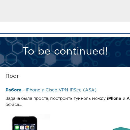
To be continued!
Пост
Работа
iPhone и Cisco VPN IPSec (ASA)
-
Задача была проста, построить туннель между
iPhone
и
A
офиса...