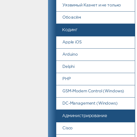
Уязвимый Казнет и не только
Обо всём
Кодинг
Apple iOS
Arduino
Delphi
PHP
GSM-Modem Control (Windows)
DC-Management (Windows)
Администрирование
Cisco