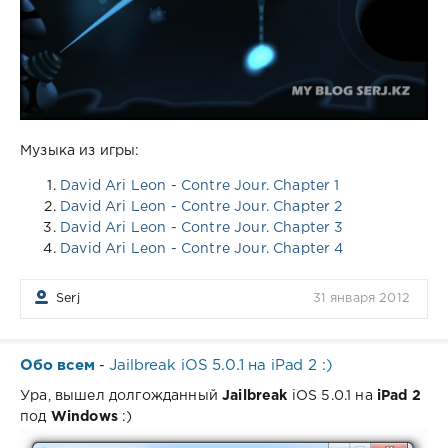
Музыка из игры:
David Ari Leon - Contre Jour. Chapter 1
David Ari Leon - Contre Jour. Chapter 2
David Ari Leon - Contre Jour. Chapter 3
David Ari Leon - Contre Jour. Chapter 4
Serj
31 января 2012
Обо всем
Jailbreak iOS 5.0.1 на iPad 2 :)
-
Ура, вышел долгожданный
Jailbreak
iOS 5.0.1 на
iPad 2
под
Windows
:)