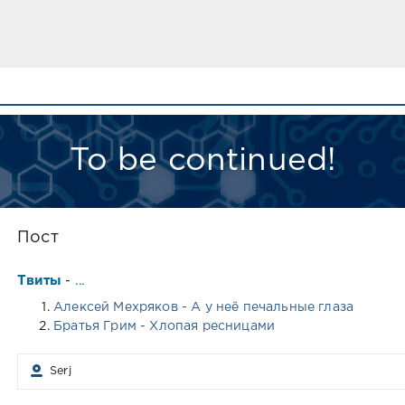
To be continued!
Пост
Твиты
...
-
Алексей Мехряков - А у неё печальные глаза
Братья Грим - Хлопая ресницами
Serj