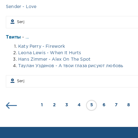
Sender - Love
Serj
Твиты
...
-
Katy Perry - Firework
Leona Lewis - When It Hurts
Hans Zimmer - Alex On The Spot
Таулан Узденов - А твои глаза рисуют любовь
Serj
1
2
3
4
5
6
7
8