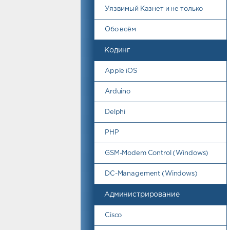
Уязвимый Казнет и не только
Обо всём
Кодинг
Apple iOS
Arduino
Delphi
PHP
GSM-Modem Control (Windows)
DC-Management (Windows)
Администрирование
Cisco