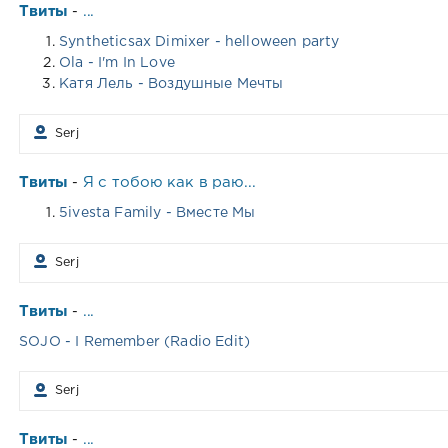
Твиты
...
-
Syntheticsax Dimixer - helloween party
Ola - I'm In Love
Катя Лель - Воздушные Мечты
Serj
Твиты
Я с тобою как в раю...
-
5ivesta Family - Вместе Мы
Serj
Твиты
...
-
SOJO - I Remember (Radio Edit)
Serj
Твиты
...
-