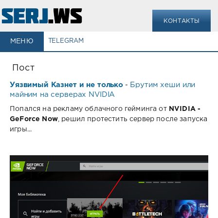
КОНТАКТЫ
МЕНЮ
TELEGRAM
Пост
Уязвимый Казнет и не только
Брутим хеши или
-
майним на серверах NVIDIA
Попался на рекламу облачного гейминга от
NVIDIA -
GeForce Now
, решил протестить сервер после запуска
игры...