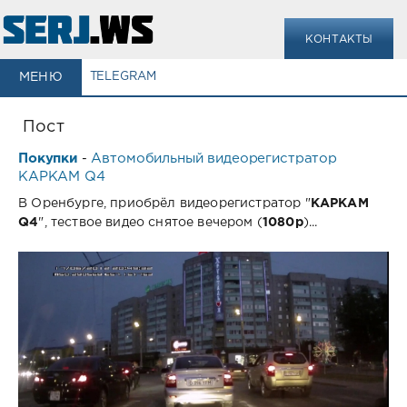
КОНТАКТЫ
МЕНЮ
TELEGRAM
Пост
Покупки
Автомобильный видеорегистратор
-
КАРКАМ Q4
В Оренбурге, приобрёл видеорегистратор "
КАРКАМ
Q4
", тествое видео снятое вечером (
1080p
)...