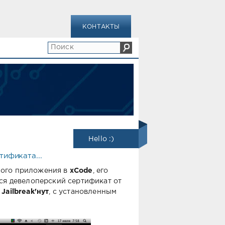
КОНТАКТЫ
Hello :)
тификата...
ного приложения в
xCode
, его
тся девелоперский сертификат от
ь
Jailbreak'нут
, с установленным