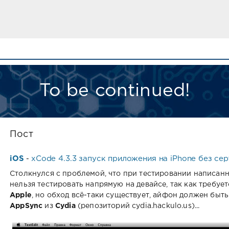
To be continued!
Пост
iOS
xCode 4.3.3 запуск приложения на iPhone без сер
-
Столкнулся с проблемой, что при тестировании написан
нельзя тестировать напрямую на девайсе, так как требуе
Apple
, но обход всё-таки существует, айфон должен быт
AppSync
из
Cydia
(репозиторий cydia.hackulo.us)...