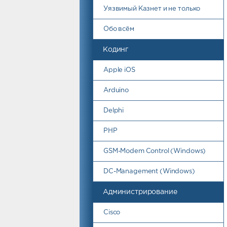
Уязвимый Казнет и не только
Обо всём
Кодинг
Apple iOS
Arduino
Delphi
PHP
GSM-Modem Control (Windows)
DC-Management (Windows)
Администрирование
Cisco