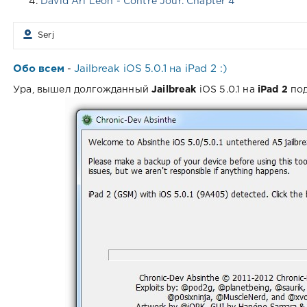
David Ari Leon - Contre Jour. Chapter 4
Serj
Обо всем
Jailbreak iOS 5.0.1 на iPad 2 :)
-
Ура, вышел долгожданный
Jailbreak
iOS 5.0.1 на
iPad 2
по