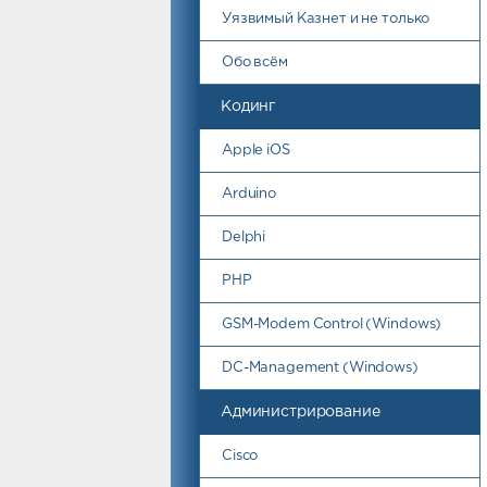
Уязвимый Казнет и не только
Обо всём
Кодинг
Apple iOS
Arduino
Delphi
PHP
GSM-Modem Control (Windows)
DC-Management (Windows)
Администрирование
Cisco