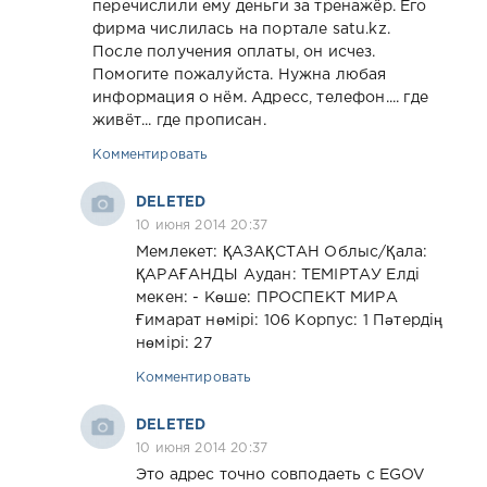
перечислили ему деньги за тренажёр. Его
фирма числилась на портале satu.kz.
После получения оплаты, он исчез.
Помогите пожалуйста. Нужна любая
информация о нём. Адресс, телефон.... где
живёт... где прописан.
Комментировать
DELETED
10 июня 2014 20:37
Мемлекет: ҚАЗАҚСТАН Облыс/Қала:
ҚАРАҒАНДЫ Аудан: ТЕМІРТАУ Елді
мекен: - Көше: ПРОСПЕКТ МИРА
Ғимарат нөмірі: 106 Корпус: 1 Пәтердің
нөмірі: 27
Комментировать
DELETED
10 июня 2014 20:37
Это адрес точно совподаеть с EGOV