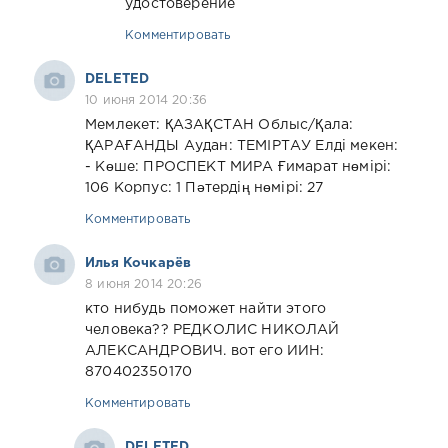
удостоверение
Комментировать
DELETED
10 июня 2014 20:36
Мемлекет: ҚАЗАҚСТАН Облыс/Қала:
ҚАРАҒАНДЫ Аудан: ТЕМІРТАУ Елді мекен:
- Көше: ПРОСПЕКТ МИРА Ғимарат нөмірі:
106 Корпус: 1 Пәтердің нөмірі: 27
Комментировать
Илья Кочкарёв
8 июня 2014 20:26
кто нибудь поможет найти этого
человека?? РЕДКОЛИС НИКОЛАЙ
АЛЕКСАНДРОВИЧ. вот его ИИН:
870402350170
Комментировать
DELETED